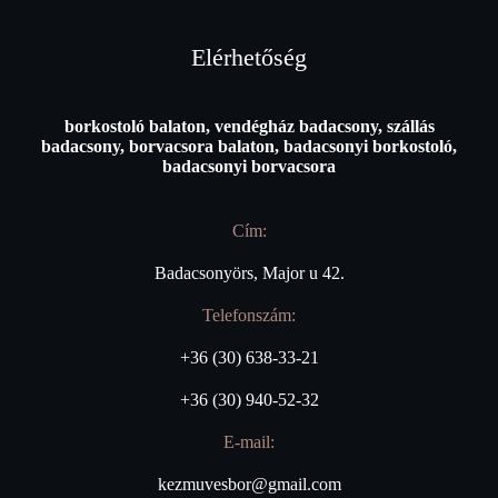
Elérhetőség
borkostoló balaton, vendégház badacsony, szállás
badacsony, borvacsora balaton, badacsonyi borkostoló,
badacsonyi borvacsora
Cím:
Badacsonyörs, Major u 42.
Telefonszám:
+36 (30) 638-33-21
+36 (30) 940-52-32
E-mail:
kezmuvesbor@gmail.com