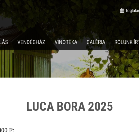
foglalá
LÁS
VENDÉGHÁZ
VINOTÉKA
GALÉRIA
RÓLUNK ÍR
LUCA BORA 2025
900 Ft