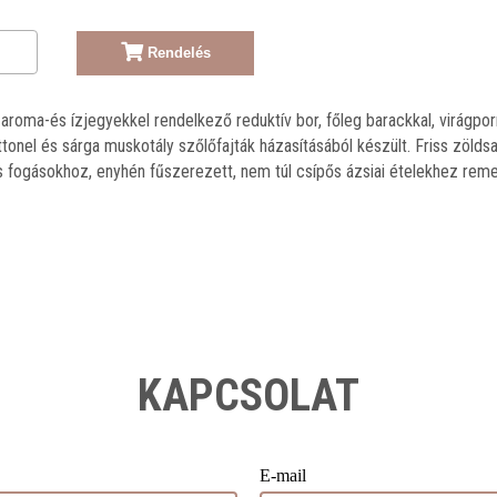
Rendelés
aroma-és ízjegyekkel rendelkező reduktív bor, főleg barackkal, virágpor
onel és sárga muskotály szőlőfajták házasításából készült. Friss zölds
 fogásokhoz, enyhén fűszerezett, nem túl csípős ázsiai ételekhez reme
KAPCSOLAT
E-mail