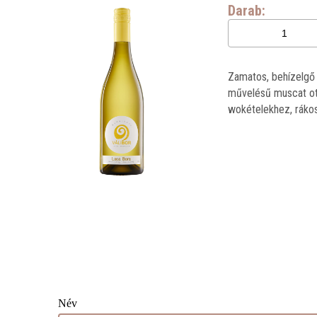
Darab:
Zamatos, behízelgő 
művelésű muscat ott
wokételekhez, rákos
Név