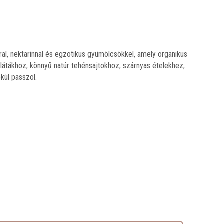
ral, nektarinnal és egzotikus gyümölcsökkel, amely organikus
alátákhoz, könnyű natúr tehénsajtokhoz, szárnyas ételekhez,
kül passzol.