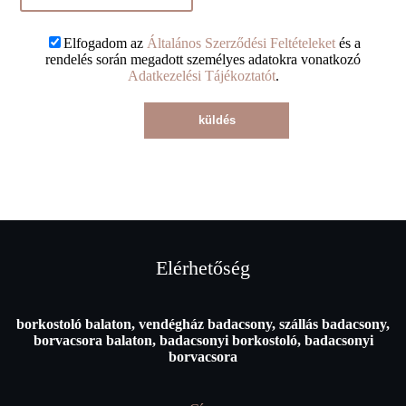
Elfogadom az
Általános Szerződési Feltételeket
és a
rendelés során megadott személyes adatokra vonatkozó
Adatkezelési Tájékoztatót
.
küldés
Elérhetőség
borkostoló balaton, vendégház badacsony, szállás badacsony,
borvacsora balaton, badacsonyi borkostoló, badacsonyi
borvacsora