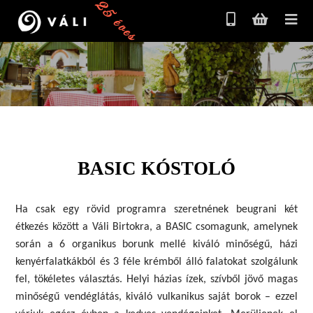
25 éves
BASIC KÓSTOLÓ
Ha csak egy rövid programra szeretnének beugrani két
étkezés között a Váli Birtokra, a BASIC csomagunk, amelynek
során a 6 organikus borunk mellé kiváló minőségű, házi
kenyérfalatkákból és 3 féle krémből álló falatokat szolgálunk
fel, tökéletes választás. Helyi házias ízek, szívből jövő magas
minőségű vendéglátás, kiváló vulkanikus saját borok – ezzel