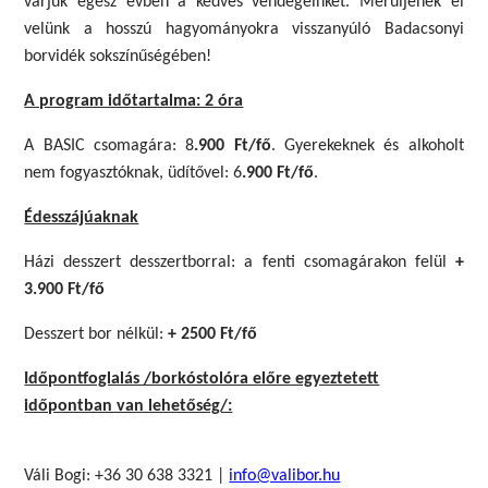
várjuk egész évben a kedves vendégeinket. Merüljenek el
velünk a hosszú hagyományokra visszanyúló Badacsonyi
borvidék sokszínűségében!
A program időtartalma: 2 óra
A BASIC csomagára: 8
.900 Ft/fő
. Gyerekeknek és alkoholt
nem fogyasztóknak, üdítővel: 6
.900 Ft/fő
.
Édesszájúaknak
Házi desszert desszertborral: a fenti csomagárakon felül
+
3.900 Ft/fő
Desszert bor nélkül:
+ 2500 Ft/fő
Időpontfoglalás /borkóstolóra előre egyeztetett
időpontban van lehetőség/:
Váli Bogi: +36 30 638 3321 |
info@valibor.hu