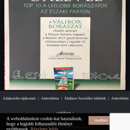
Adatkezelési tájékoztató
|
Adatvédelem
|
Általános Szerződési feltételek
|
Adatvédelmi
szabályzat
|
A weboldalunkon cookie-kat használunk,
rendben
hogy a legjobb felhasználói élményt
© 2019-2026 Minden jog fenntartva.
nyújthassuk.
Részletes leírás