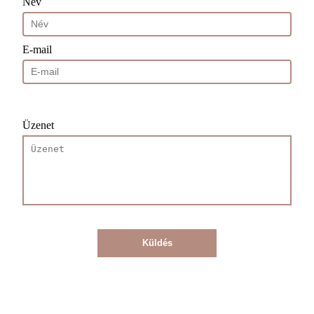
Név
E-mail
Üzenet
Küldés