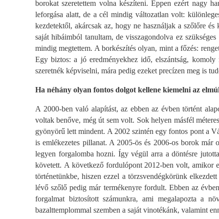
borokat szeretettem volna készíteni. Éppen ezért nagy h
leforgása alatt, de a cél mindig változatlan volt: különl
kezdetektől, akárcsak az, hogy ne használjak a szőlőre és
saját hibáimból tanultam, de visszagondolva ez szükséges 
mindig megtettem. A borkészítés olyan, mint a főzés: reng
Egy biztos: a jó eredményekhez idő, elszántság, komoly m
szeretnék képviselni, mára pedig ezeket precízen meg is tud
Ha néhány olyan fontos dolgot kellene kiemelni az elmúl
A 2000-ben való alapítást, az ebben az évben történt alap
voltak benőve, még út sem volt. Sok helyen másfél métere
gyönyörű lett mindent. A 2002 szintén egy fontos pont a Vá
is emlékezetes pillanat. A 2005-ös és 2006-os borok már 
legyen forgalomba hozni. Így végül arra a döntésre jutott
követett. A következő fordulópont 2012-ben volt, amikor elk
történetünkbe, hiszen ezzel a törzsvendégkörünk elkezdett 
lévő szőlő pedig már termékenyre fordult. Ebben az évben 
forgalmat biztosított számunkra, ami megalapozta a nö
bazalttemplommal szemben a saját vinotékánk, valamint en