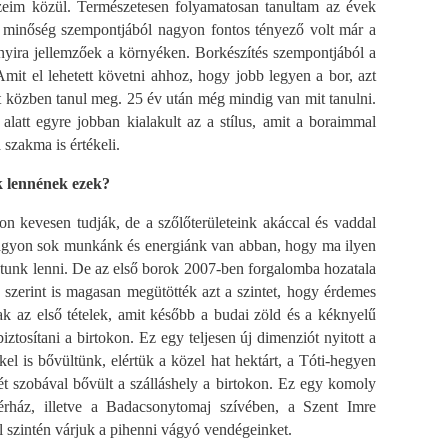
ezeim közül. Természetesen folyamatosan tanultam az évek
s a minőség szempontjából nagyon fontos tényező volt már a
nnyira jellemzőek a környéken. Borkészítés szempontjából a
mit el lehetett követni ahhoz, hogy jobb legyen a bor, azt
t közben tanul meg. 25 év után még mindig van mit tanulni.
latt egyre jobban kialakult az a stílus, amit a boraimmal
 szakma is értékeli.
ik lennének ezek?
on kevesen tudják, de a szőlőterületeink akáccal és vaddal
 Nagyon sok munkánk és energiánk van abban, hogy ma ilyen
udtunk lenni. De az első borok 2007-ben forgalomba hozatala
szerint is magasan megütötték azt a szintet, hogy érdemes
ak az első tételek, amit később a budai zöld és a kéknyelű
ztosítani a birtokon. Ez egy teljesen új dimenziót nyitott a
el is bővültünk, elértük a közel hat hektárt, a Tóti-hegyen
ét szobával bővült a szálláshely a birtokon. Ez egy komoly
érház, illetve a Badacsonytomaj szívében, a Szent Imre
 szintén várjuk a pihenni vágyó vendégeinket.