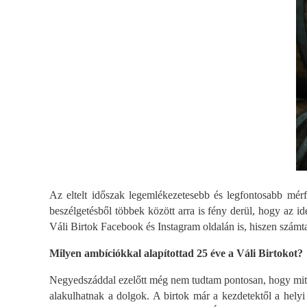
Az eltelt időszak legemlékezetesebb és legfontosabb mér
beszélgetésből többek között arra is fény derül, hogy az i
Váli Birtok Facebook és Instagram oldalán is, hiszen szám
Milyen ambíciókkal alapítottad 25 éve a Váli Birtokot?
Negyedszáddal ezelőtt még nem tudtam pontosan, hogy mit hoz
alakulhatnak a dolgok. A birtok már a kezdetektől a helyi 