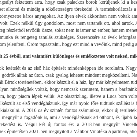
angsúlyt fektettem arra, hogy csak palackos borok kerüljenek ki a k
egeset alkotni és mindig a tökéletességre törekedni. A terméskorlátozá
 környezetre káros anyagokat. Az ilyen elvek akkoriban nem voltak a
volt. Ezek nélkül úgy gondolom, most nem tartanék ott, ahol tartok. A
eteg részletből tevődik össze, sokat nem is ismer az ember, hanem mene
unka és rengeteg tanulás szükséges. Szerencsére az évek leforgása a
om jeleníteni. Öröm tapasztalni, hogy ezt mind a vevőink, mind pedig a
t 25 évből, ami valamiért különleges és emlékezetes volt neked, m
ok letételét és az első ház építését mindenképpen ide sorolnám. Nagy
s gödrök álltak az úton, csak gyalog lehetett mindent megközelíteni.
li Birtok történetében, ekkor készült el a ház, így már kényelmesen t
olyan minőségűek voltak, hogy nemcsak szerintem, hanem a barátaink 
am, hogy piacra lépek velük. Az olaszrizling, illetve a Luca bora volt
észült az első vendégházunk, így már nyolc főre tudtunk szállást is bi
kialakulni. A 2016-os év szintén fontos számunkra, ekkor új területekk
megnyílt a fogadónk is, ami a vendéglátásnak ad otthont, és újabb k
vekedést is. Végül két új fontos év: a 2018-ban megnyílt Vincell
nek épületében 2021-ben megnyitott a Válibor Vinotéka Apartman, ahol