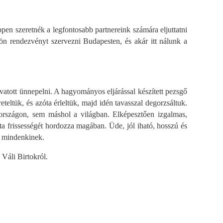
en szeretnék a legfontosabb partnereink számára eljuttatni
ön rendezvényt szervezni Budapesten, és akár itt nálunk a
ivatott ünnepelni. A hagyományos eljárással készített pezsgő
eltük, és azóta érleltük, majd idén tavasszal degorzsáltuk.
rországon, sem máshol a világban. Elképesztően izgalmas,
ta frissességét hordozza magában. Üde, jól iható, hosszú és
k mindenkinek.
 a Váli Birtokról.