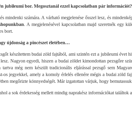
dén jubileumi bor. Megosztanál ezzel kapcsolatban pár információt?
s mindenki számára. A várható megjelenése ősszel lesz, és mindenképp
shopunkban
. A megjelenésével kapcsolatban majd szeretnék egy kül
es bort.
nagy újdonság a pincészet életében…
őt készítettem budai zöld fajtából, ami szintén ezt a jubileumi évet h
lesz. Nagyon egyedi, hiszen a budai zöldet kimondottan pezsgőre szüret
 tartva még nem készült tradicionális eljárással pezsgő sem Magya
t-os jegyekkel, amely a komoly érlelés ellenére mégis a budai zöld faj
étben megőrizte könnyedségét. Már izgatottan várjuk, hogy bemutassu
 ahol a sok érdekesség mellett mindig naprakész információkat találtok