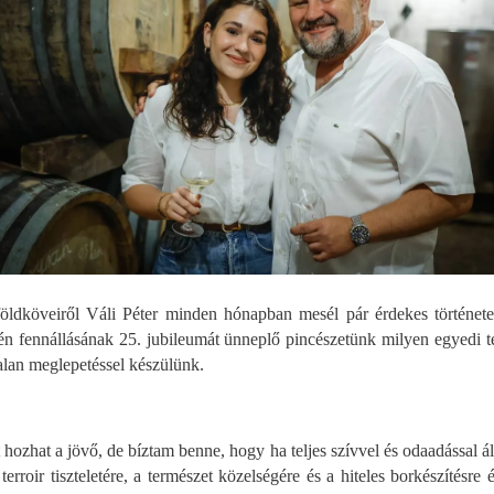
földköveiről Váli Péter minden hónapban mesél pár érdekes történet
dén fennállásának 25. jubileumát ünneplő pincészetünk milyen egyedi té
talan meglepetéssel készülünk.
hat a jövő, de bíztam benne, hogy ha teljes szívvel és odaadással állo
terroir tiszteletére, a természet közelségére és a hiteles borkészítés