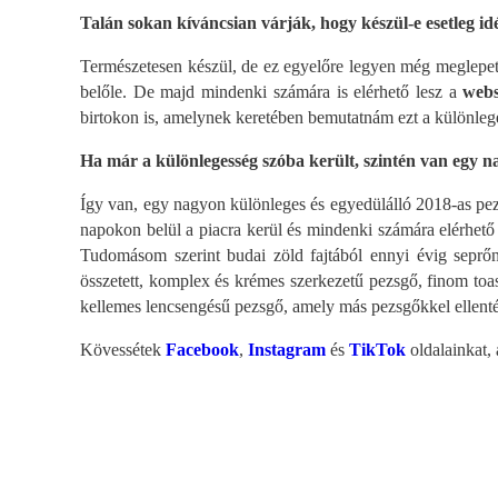
Talán sokan kíváncsian várják, hogy készül-e esetleg i
Természetesen készül, de ez egyelőre legyen még meglepeté
belőle. De majd mindenki számára is elérhető lesz a
web
birtokon is, amelynek keretében bemutatnám ezt a különleg
Ha már a különlegesség szóba került, szintén van egy 
Így van, egy nagyon különleges és egyedülálló 2018-as pezsg
napokon belül a piacra kerül és mindenki számára elérhető 
Tudomásom szerint budai zöld fajtából ennyi évig seprőn
összetett, komplex és krémes szerkezetű pezsgő, finom toas
kellemes lencsengésű pezsgő, amely más pezsgőkkel ellent
Kövessétek
Facebook
,
Instagram
és
TikTok
oldalainkat,