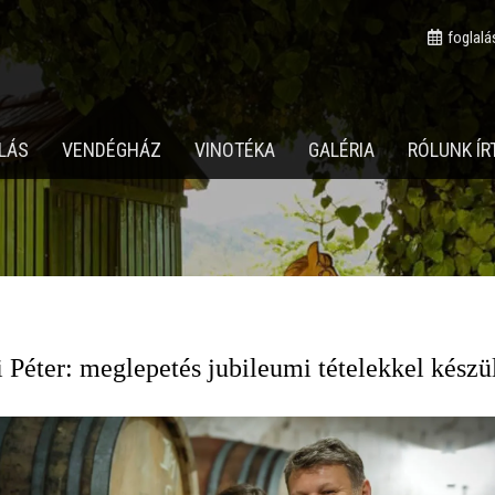
foglalá
LÁS
VENDÉGHÁZ
VINOTÉKA
GALÉRIA
RÓLUNK ÍR
i Péter: meglepetés jubileumi tételekkel készü