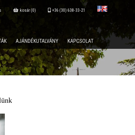
s
kosár (0)
+36 (30) 638-33-21
TÁK
AJÁNDÉKUTALVÁNY
KAPCSOLAT
lünk