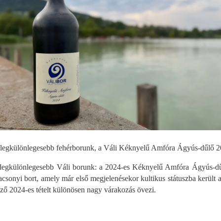
yik legkülönlegesebb fehérborunk, a Váli Kéknyelű Amfóra Ágyús-dűlő 
 legkülönlegesebb Váli borunk: a 2024-es Kéknyelű Amfóra Ágyús-dűlő
adacsonyi bort, amely már első megjelenésekor kultikus státuszba került
ző 2024-es tételt különösen nagy várakozás övezi.