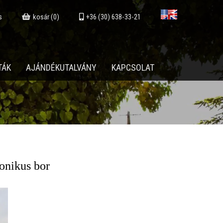
s
kosár (0)
+36 (30) 638-33-21
TÁK
AJÁNDÉKUTALVÁNY
KAPCSOLAT
onikus bor