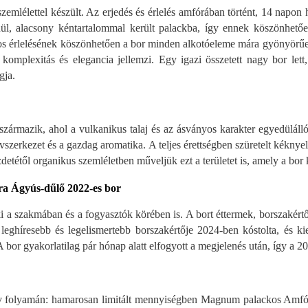
szemlélettel készült. Az erjedés és érlelés amfórában történt, 14 napon 
lenül, alacsony kéntartalommal került palackba, így ennek köszönhető
kos érlelésének köszönhetően a bor minden alkotóeleme mára gyönyörűen ö
komplexitás és elegancia jellemzi. Egy igazi összetett nagy bor le
ogja.
zármazik, ahol a vulkanikus talaj és az ásványos karakter egyedülálló
szerkezet és a gazdag aromatika. A teljes érettségben szüretelt kéknye
zdetétől organikus szemléletben műveljük ezt a területet is, amely a bo
óra Ágyús-dűlő 2022-es bor
ki a szakmában és a fogyasztók körében is. A bort éttermek, borszakért
leghíresebb és legelismertebb borszakértője 2024-ben kóstolta, és k
bor gyakorlatilag pár hónap alatt elfogyott a megjelenés után, így a 20
v folyamán: hamarosan limitált mennyiségben Magnum palackos Amfóra K