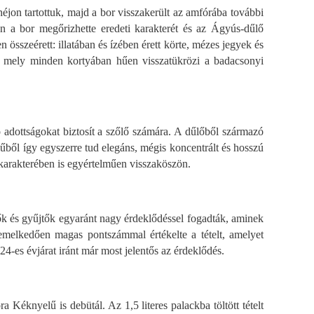
héjon tartottuk, majd a bor visszakerült az amfórába további
en a bor megőrizhette eredeti karakterét és az Ágyús-dűlő
sszeérett: illatában és ízében érett körte, mézes jegyek és
tt, mely minden kortyában hűen visszatükrözi a badacsonyi
 adottságokat biztosít a szőlő számára. A dűlőből származó
lűből így egyszerre tud elegáns, mégis koncentrált és hosszú
r karakterében is egyértelműen visszaköszön.
ők és gyűjtők egyaránt nagy érdeklődéssel fogadták, aminek
iemelkedően magas pontszámmal értékelte a tételt, amelyet
24-es évjárat iránt már most jelentős az érdeklődés.
éknyelű is debütál. Az 1,5 literes palackba töltött tételt