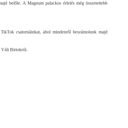
 majd belőle. A Magnum palackos érlelés még összetettebb
s TikTok csatornáinkat, ahol mindenről beszámolunk majd
 Váli Birtokról.