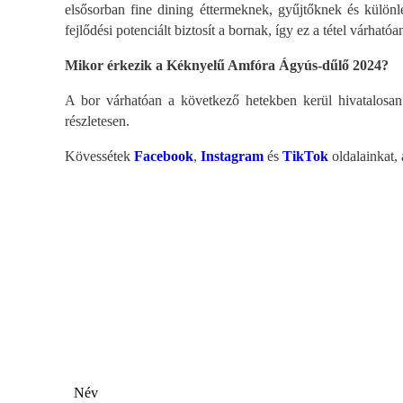
elsősorban fine dining éttermeknek, gyűjtőknek és külön
fejlődési potenciált biztosít a bornak, így ez a tétel várható
Mikor érkezik a Kéknyelű Amfóra Ágyús-dűlő 2024?
A bor várhatóan a következő hetekben kerül hivatalosan
részletesen.
Kövessétek
Facebook
,
Instagram
és
TikTok
oldalainkat,
Név