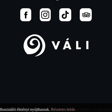
lhasználói élményt nyújthassuk.
Részletes leírás
ató
|
Adatvédelem
|
Általános Szerződési feltételek
|
Adatvédelmi szabályzat
|
© 2019-2026 Mi