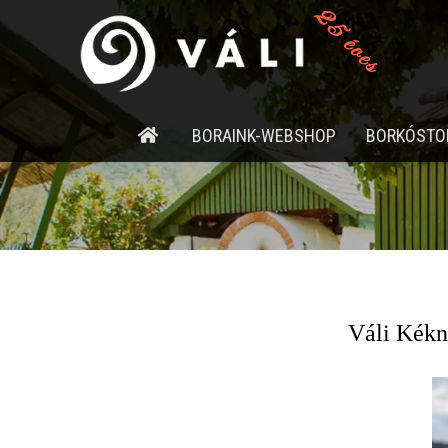
25 éves
BORAINK-WEBSHOP
BORKÓSTO
Váli Kékn