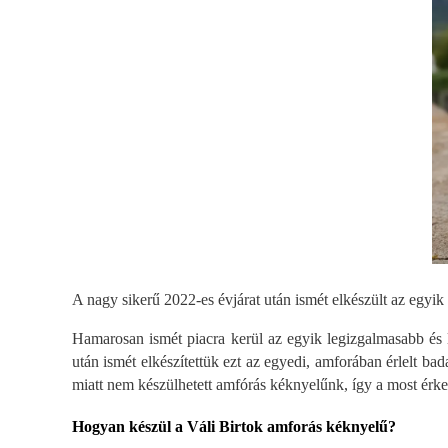
A nagy sikerű 2022-es évjárat után ismét elkészült az eg
Hamarosan ismét piacra kerül az egyik legizgalmasabb és
után ismét elkészítettük ezt az egyedi, amforában érlelt b
miatt nem készülhetett amfórás kéknyelűnk, így a most érke
Hogyan készül a Váli Birtok amforás kéknyelű?