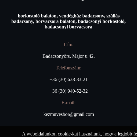
borkostoló balaton, vendégház badacsony, szállás
badacsony, borvacsora balaton, badacsonyi borkostoló,
badacsonyi borvacsora
Cím:
Badacsonyörs, Major u 42.
Telefonszám:
+36 (30) 638-33-21
+36 (30) 940-52-32
E-mail:
kezmuvesbor@gmail.com
A weboldalunkon cookie-kat használunk, hogy a legjobb fe
Adatkezelési tájékozt