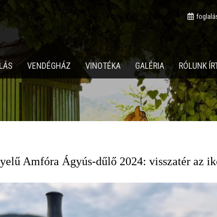
foglalá
LÁS
VENDÉGHÁZ
VINOTÉKA
GALÉRIA
RÓLUNK ÍR
yelű Amfóra Ágyús-dűlő 2024: visszatér az ik