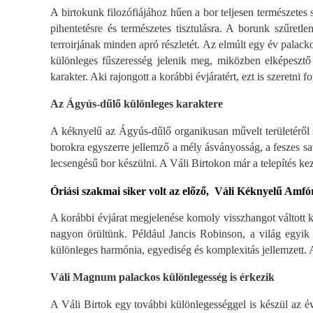
A birtokunk filozófiájához hűen a bor teljesen természetes 
pihentetésre és természetes tisztulásra. A borunk szűret
terroirjának minden apró részletét. Az elmúlt egy év palac
különleges fűszeresség jelenik meg, miközben elképesztő 
karakter. Aki rajongott a korábbi évjáratért, ezt is szeretni f
Az Ágyús-dűlő különleges karaktere
A kéknyelű az Ágyús-dűlő organikusan művelt területéről s
borokra egyszerre jellemző a mély ásványosság, a feszes sav
lecsengésű bor készülni. A Váli Birtokon már a telepítés ke
Óriási szakmai siker volt az előző, Váli Kéknyelű Amf
A korábbi évjárat megjelenése komoly visszhangot váltott 
nagyon örültünk. Például Jancis Robinson, a világ egyik 
különleges harmónia, egyediség és komplexitás jellemzett. A 
Váli Magnum palackos különlegesség is érkezik
A Váli Birtok egy további különlegességgel is készül az é