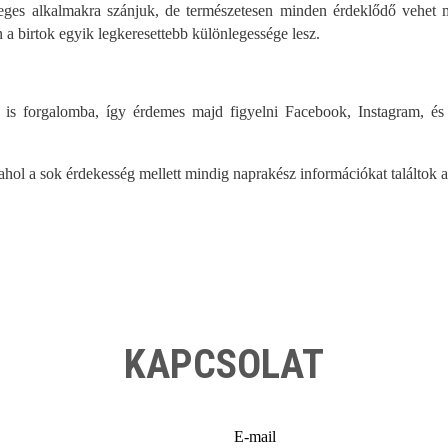
leges alkalmakra szánjuk, de természetesen minden érdeklődő vehet
an a birtok egyik legkeresettebb különlegessége lesz.
 is forgalomba, így érdemes majd figyelni Facebook, Instagram, é
 ahol a sok érdekesség mellett mindig naprakész információkat találtok a
KAPCSOLAT
E-mail