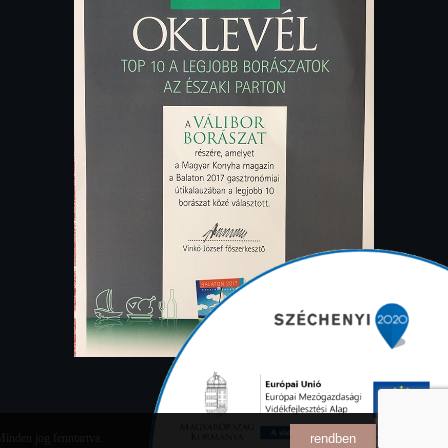
rendben
nden jog fenntartva.