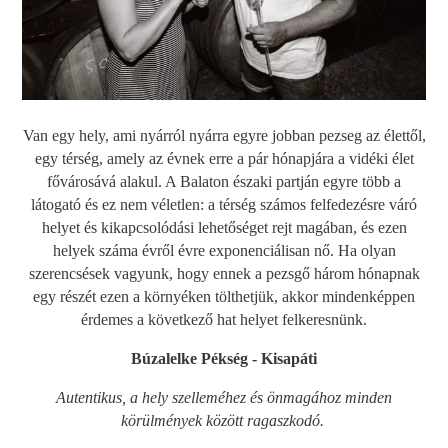
Van egy hely, ami nyárról nyárra egyre jobban pezseg az élettől,
egy térség, amely az évnek erre a pár hónapjára a vidéki élet
fővárosává alakul. A Balaton északi partján egyre több a
látogató és ez nem véletlen: a térség számos felfedezésre váró
helyet és kikapcsolódási lehetőséget rejt magában, és ezen
helyek száma évről évre exponenciálisan nő. Ha olyan
szerencsések vagyunk, hogy ennek a pezsgő három hónapnak
egy részét ezen a környéken tölthetjük, akkor mindenképpen
érdemes a következő hat helyet felkeresnünk.
Búzalelke Pékség - Kisapáti
Autentikus, a hely szelleméhez és önmagához minden
körülmények között ragaszkodó.