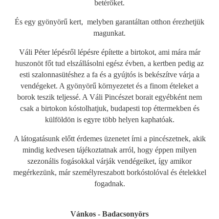
betérőket.
És egy gyönyörű kert, melyben garantáltan otthon érezhetjük
magunkat.
Váli Péter lépésről lépésre építette a birtokot, ami mára már
huszonöt főt tud elszállásolni egész évben, a kertben pedig az
esti szalonnasütéshez a fa és a gyújtós is bekészítve várja a
vendégeket. A gyönyörű környezetet és a finom ételeket a
borok teszik teljessé. A Váli Pincészet borait egyébként nem
csak a birtokon kóstolhatjuk, budapesti top éttermekben és
külföldön is egyre több helyen kaphatóak.
A látogatásunk előtt érdemes üzenetet írni a pincészetnek, akik
mindig kedvesen tájékoztatnak arról, hogy éppen milyen
szezonális fogásokkal várják vendégeiket, így amikor
megérkezünk, már személyreszabott borkóstolóval és ételekkel
fogadnak.
Vánkos - Badacsonyörs