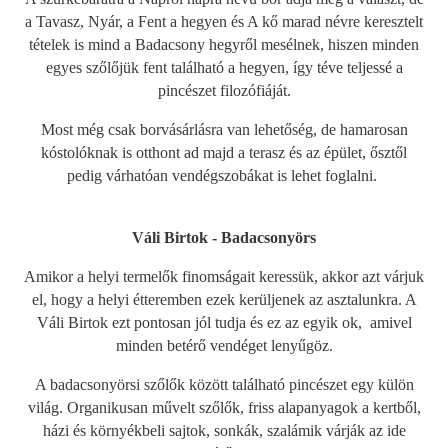
a Tavasz, Nyár, a Fent a hegyen és A kő marad névre keresztelt
tételek is mind a Badacsony hegyről mesélnek, hiszen minden
egyes szőlőjük fent található a hegyen, így téve teljessé a
pincészet filozófiáját.
Most még csak borvásárlásra van lehetőség, de hamarosan
kóstolóknak is otthont ad majd a terasz és az épület, ősztől
pedig várhatóan vendégszobákat is lehet foglalni.
Váli Birtok - Badacsonyörs
Amikor a helyi termelők finomságait keressük, akkor azt várjuk
el, hogy a helyi étteremben ezek kerüljenek az asztalunkra. A
Váli Birtok ezt pontosan jól tudja és ez az egyik ok, amivel
minden betérő vendéget lenyűgöz.
A badacsonyörsi szőlők között található pincészet egy külön
világ. Organikusan művelt szőlők, friss alapanyagok a kertből,
házi és környékbeli sajtok, sonkák, szalámik várják az ide