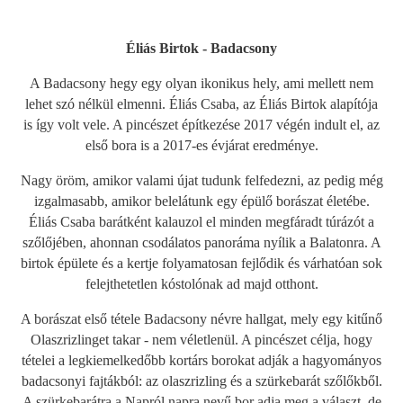
Éliás Birtok - Badacsony
A Badacsony hegy egy olyan ikonikus hely, ami mellett nem
lehet szó nélkül elmenni. Éliás Csaba, az Éliás Birtok alapítója
is így volt vele. A pincészet építkezése 2017 végén indult el, az
első bora is a 2017-es évjárat eredménye.
Nagy öröm, amikor valami újat tudunk felfedezni, az pedig még
izgalmasabb, amikor belelátunk egy épülő borászat életébe.
Éliás Csaba barátként kalauzol el minden megfáradt túrázót a
szőlőjében, ahonnan csodálatos panoráma nyílik a Balatonra. A
birtok épülete és a kertje folyamatosan fejlődik és várhatóan sok
felejthetetlen kóstolónak ad majd otthont.
A borászat első tétele Badacsony névre hallgat, mely egy kitűnő
Olaszrizlinget takar - nem véletlenül. A pincészet célja, hogy
tételei a legkiemelkedőbb kortárs borokat adják a hagyományos
badacsonyi fajtákból: az olaszrizling és a szürkebarát szőlőkből.
A szürkebarátra a Napról napra nevű bor adja meg a választ, de