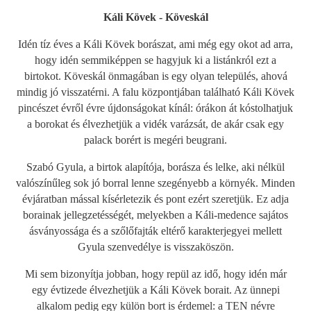
Káli Kövek - Köveskál
Idén tíz éves a Káli Kövek borászat, ami még egy okot ad arra,
hogy idén semmiképpen se hagyjuk ki a listánkról ezt a
birtokot. Köveskál önmagában is egy olyan település, ahová
mindig jó visszatérni. A falu központjában található Káli Kövek
pincészet évről évre újdonságokat kínál: órákon át kóstolhatjuk
a borokat és élvezhetjük a vidék varázsát, de akár csak egy
palack borért is megéri beugrani.
Szabó Gyula, a birtok alapítója, borásza és lelke, aki nélkül
valószínűleg sok jó borral lenne szegényebb a környék. Minden
évjáratban mással kísérletezik és pont ezért szeretjük. Ez adja
borainak jellegzetésségét, melyekben a Káli-medence sajátos
ásványossága és a szőlőfajták eltérő karakterjegyei mellett
Gyula szenvedélye is visszaköszön.
Mi sem bizonyítja jobban, hogy repül az idő, hogy idén már
egy évtizede élvezhetjük a Káli Kövek borait. Az ünnepi
alkalom pedig egy külön bort is érdemel: a TEN névre