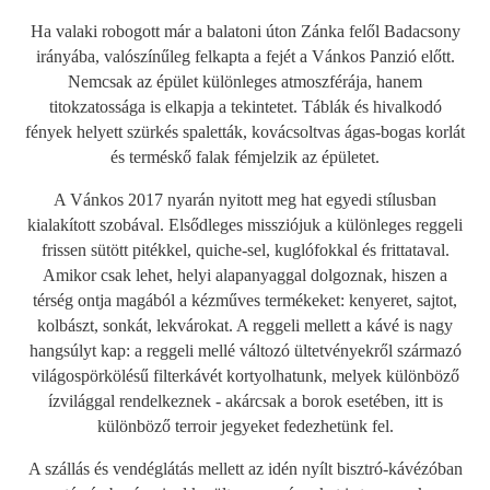
Ha valaki robogott már a balatoni úton Zánka felől Badacsony
irányába, valószínűleg felkapta a fejét a Vánkos Panzió előtt.
Nemcsak az épület különleges atmoszférája, hanem
titokzatossága is elkapja a tekintetet. Táblák és hivalkodó
fények helyett szürkés spaletták, kovácsoltvas ágas-bogas korlát
és terméskő falak fémjelzik az épületet.
A Vánkos 2017 nyarán nyitott meg hat egyedi stílusban
kialakított szobával. Elsődleges missziójuk a különleges reggeli
frissen sütött pitékkel, quiche-sel, kuglófokkal és frittataval.
Amikor csak lehet, helyi alapanyaggal dolgoznak, hiszen a
térség ontja magából a kézműves termékeket: kenyeret, sajtot,
kolbászt, sonkát, lekvárokat. A reggeli mellett a kávé is nagy
hangsúlyt kap: a reggeli mellé változó ültetvényekről származó
világospörkölésű filterkávét kortyolhatunk, melyek különböző
ízvilággal rendelkeznek - akárcsak a borok esetében, itt is
különböző terroir jegyeket fedezhetünk fel.
A szállás és vendéglátás mellett az idén nyílt bisztró-kávézóban