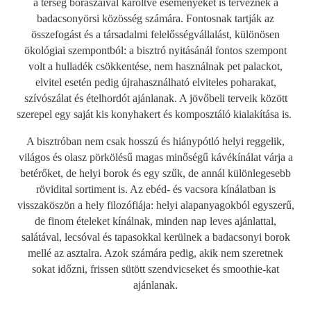
a térség borászaival karöltve eseményeket is terveznek a
badacsonyörsi közösség számára. Fontosnak tartják az
összefogást és a társadalmi felelősségvállalást, különösen
ökológiai szempontból: a bisztró nyitásánál fontos szempont
volt a hulladék csökkentése, nem használnak pet palackot,
elvitel esetén pedig újrahasználható elviteles poharakat,
szívószálat és ételhordót ajánlanak. A jövőbeli terveik között
szerepel egy saját kis konyhakert és komposztáló kialakítása is.
A bisztróban nem csak hosszú és hiánypótló helyi reggelik,
világos és olasz pörkölésű magas minőségű kávékínálat várja a
betérőket, de helyi borok és egy szűk, de annál különlegesebb
rövidital sortiment is. Az ebéd- és vacsora kínálatban is
visszaköszön a hely filozófiája: helyi alapanyagokból egyszerű,
de finom ételeket kínálnak, minden nap leves ajánlattal,
salátával, lecsóval és tapasokkal kerülnek a badacsonyi borok
mellé az asztalra. Azok számára pedig, akik nem szeretnek
sokat időzni, frissen sütött szendvicseket és smoothie-kat
ajánlanak.