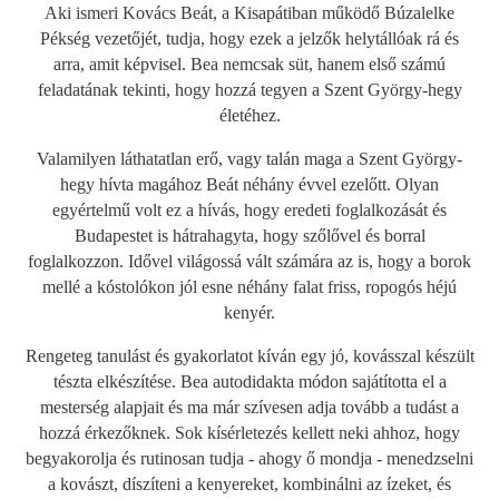
Aki ismeri Kovács Beát, a Kisapátiban működő Búzalelke
Pékség vezetőjét, tudja, hogy ezek a jelzők helytállóak rá és
arra, amit képvisel. Bea nemcsak süt, hanem első számú
feladatának tekinti, hogy hozzá tegyen a Szent György-hegy
életéhez.
Valamilyen láthatatlan erő, vagy talán maga a Szent György-
hegy hívta magához Beát néhány évvel ezelőtt. Olyan
egyértelmű volt ez a hívás, hogy eredeti foglalkozását és
Budapestet is hátrahagyta, hogy szőlővel és borral
foglalkozzon. Idővel világossá vált számára az is, hogy a borok
mellé a kóstolókon jól esne néhány falat friss, ropogós héjú
kenyér.
Rengeteg tanulást és gyakorlatot kíván egy jó, kovásszal készült
tészta elkészítése. Bea autodidakta módon sajátította el a
mesterség alapjait és ma már szívesen adja tovább a tudást a
hozzá érkezőknek. Sok kísérletezés kellett neki ahhoz, hogy
begyakorolja és rutinosan tudja - ahogy ő mondja - menedzselni
a kovászt, díszíteni a kenyereket, kombinálni az ízeket, és