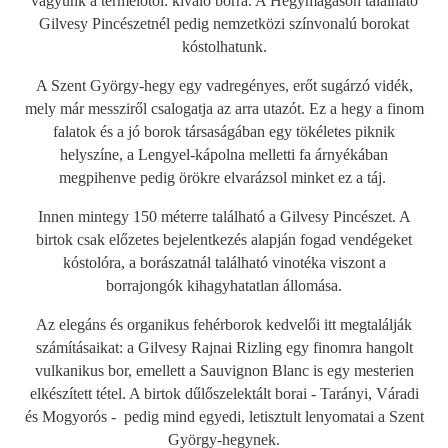
vágyunk a termelőtől: kiváló borra. A Hegymagason található
Gilvesy Pincészetnél pedig nemzetközi színvonalú borokat
kóstolhatunk.
A Szent György-hegy egy vadregényes, erőt sugárzó vidék,
mely már messziről csalogatja az arra utazót. Ez a hegy a finom
falatok és a jó borok társaságában egy tökéletes piknik
helyszíne, a Lengyel-kápolna melletti fa árnyékában
megpihenve pedig örökre elvarázsol minket ez a táj.
Innen mintegy 150 méterre található a Gilvesy Pincészet. A
birtok csak előzetes bejelentkezés alapján fogad vendégeket
kóstolóra, a borászatnál található vinotéka viszont a
borrajongók kihagyhatatlan állomása.
Az elegáns és organikus fehérborok kedvelői itt megtalálják
számításaikat: a Gilvesy Rajnai Rizling egy finomra hangolt
vulkanikus bor, emellett a Sauvignon Blanc is egy mesterien
elkészített tétel. A birtok dűlőszelektált borai - Tarányi, Váradi
és Mogyorós - pedig mind egyedi, letisztult lenyomatai a Szent
György-hegynek.