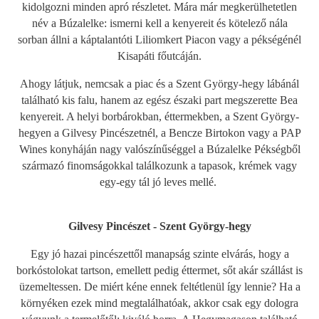
kidolgozni minden apró részletet. Mára már megkerülhetetlen
név a Búzalelke: ismerni kell a kenyereit és kötelező nála
sorban állni a káptalantóti Liliomkert Piacon vagy a pékségénél
Kisapáti főutcáján.
Ahogy látjuk, nemcsak a piac és a Szent György-hegy lábánál
található kis falu, hanem az egész északi part megszerette Bea
kenyereit. A helyi borbárokban, éttermekben, a Szent György-
hegyen a Gilvesy Pincészetnél, a Bencze Birtokon vagy a PAP
Wines konyháján nagy valószínűséggel a Búzalelke Pékségből
származó finomságokkal találkozunk a tapasok, krémek vagy
egy-egy tál jó leves mellé.
Gilvesy Pincészet - Szent György-hegy
Egy jó hazai pincészettől manapság szinte elvárás, hogy a
borkóstolokat tartson, emellett pedig éttermet, sőt akár szállást is
üzemeltessen. De miért kéne ennek feltétlenül így lennie? Ha a
környéken ezek mind megtalálhatóak, akkor csak egy dologra