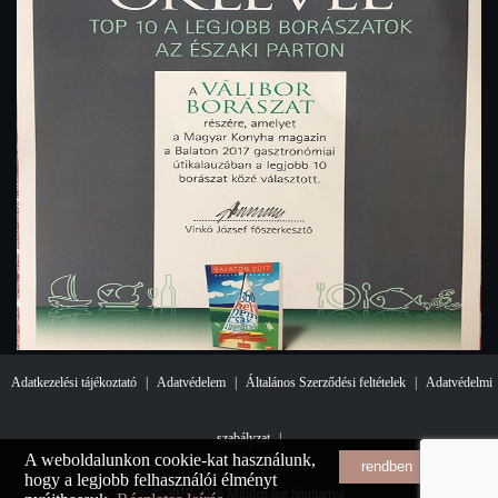
Adatkezelési tájékoztató
|
Adatvédelem
|
Általános Szerződési feltételek
|
Adatvédelmi
szabályzat
|
A weboldalunkon cookie-kat használunk,
rendben
hogy a legjobb felhasználói élményt
© 2019-2026 Minden jog fenntartva.