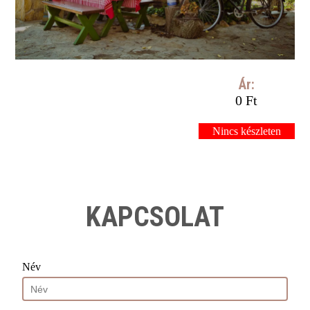
Ár:
0 Ft
Nincs készleten
KAPCSOLAT
Név