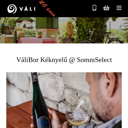
25 éves
VáliBor Kéknyelű @ SommSelect