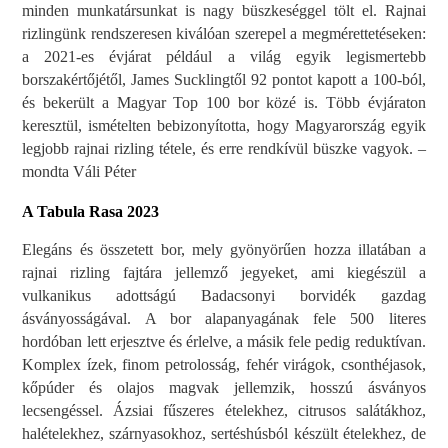
minden munkatársunkat is nagy büszkeséggel tölt el. Rajnai
rizlingünk rendszeresen kiválóan szerepel a megmérettetéseken:
a 2021-es évjárat például a világ egyik legismertebb
borszakértőjétől, James Sucklingtől 92 pontot kapott a 100-ból,
és bekerült a Magyar Top 100 bor közé is. Több évjáraton
keresztül, ismételten bebizonyította, hogy Magyarország egyik
legjobb rajnai rizling tétele, és erre rendkívül büszke vagyok. –
mondta Váli Péter
A Tabula Rasa 2023
Elegáns és összetett bor, mely gyönyörűen hozza illatában a
rajnai rizling fajtára jellemző jegyeket, ami kiegészül a
vulkanikus adottságú Badacsonyi borvidék gazdag
ásványosságával. A bor alapanyagának fele 500 literes
hordóban lett erjesztve és érlelve, a másik fele pedig reduktívan.
Komplex ízek, finom petrolosság, fehér virágok, csonthéjasok,
kőpúder és olajos magvak jellemzik, hosszú ásványos
lecsengéssel. Ázsiai fűszeres ételekhez, citrusos salátákhoz,
halételekhez, szárnyasokhoz, sertéshúsból készült ételekhez, de