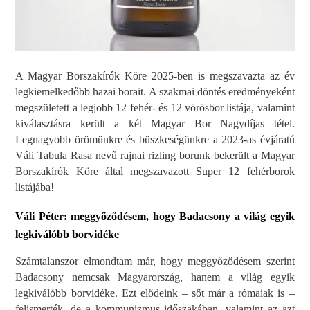
A Magyar Borszakírók Köre 2025-ben is megszavazta az év
legkiemelkedőbb hazai borait. A szakmai döntés eredményeként
megszületett a legjobb 12 fehér- és 12 vörösbor listája, valamint
kiválasztásra került a két Magyar Bor Nagydíjas tétel.
Legnagyobb örömünkre és büszkeségünkre a 2023-as évjáratú
Váli Tabula Rasa nevű rajnai rizling borunk bekerült a Magyar
Borszakírók Köre által megszavazott Super 12 fehérborok
listájába!
Váli Péter: meggyőződésem, hogy Badacsony a világ egyik
legkiválóbb borvidéke
Számtalanszor elmondtam már, hogy meggyőződésem szerint
Badacsony nemcsak Magyarország, hanem a világ egyik
legkiválóbb borvidéke. Ezt elődeink – sőt már a rómaiak is –
felismerték, de a kommunizmus időszakában, valamint az azt