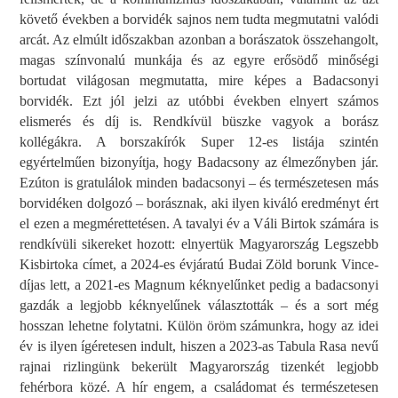
követő években a borvidék sajnos nem tudta megmutatni valódi
arcát. Az elmúlt időszakban azonban a borászatok összehangolt,
magas színvonalú munkája és az egyre erősödő minőségi
bortudat világosan megmutatta, mire képes a Badacsonyi
borvidék. Ezt jól jelzi az utóbbi években elnyert számos
elismerés és díj is. Rendkívül büszke vagyok a borász
kollégákra. A borszakírók Super 12-es listája szintén
egyértelműen bizonyítja, hogy Badacsony az élmezőnyben jár.
Ezúton is gratulálok minden badacsonyi – és természetesen más
borvidéken dolgozó – borásznak, aki ilyen kiváló eredményt ért
el ezen a megmérettetésen. A tavalyi év a Váli Birtok számára is
rendkívüli sikereket hozott: elnyertük Magyarország Legszebb
Kisbirtoka címet, a 2024-es évjáratú Budai Zöld borunk Vince-
díjas lett, a 2021-es Magnum kéknyelűnket pedig a badacsonyi
gazdák a legjobb kéknyelűnek választották – és a sort még
hosszan lehetne folytatni. Külön öröm számunkra, hogy az idei
év is ilyen ígéretesen indult, hiszen a 2023-as Tabula Rasa nevű
rajnai rizlingünk bekerült Magyarország tizenkét legjobb
fehérbora közé. A hír engem, a családomat és természetesen