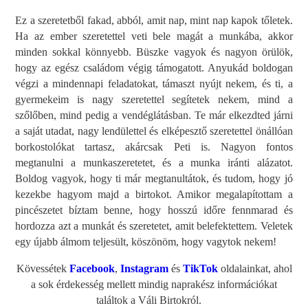
Ez a szeretetből fakad, abból, amit nap, mint nap kapok tőletek.
Ha az ember szeretettel veti bele magát a munkába, akkor
minden sokkal könnyebb. Büszke vagyok és nagyon örülök,
hogy az egész családom végig támogatott. Anyukád boldogan
végzi a mindennapi feladatokat, támaszt nyújt nekem, és ti, a
gyermekeim is nagy szeretettel segítetek nekem, mind a
szőlőben, mind pedig a vendéglátásban. Te már elkezdted járni
a saját utadat, nagy lendülettel és elképesztő szeretettel önállóan
borkostolókat tartasz, akárcsak Peti is. Nagyon fontos
megtanulni a munkaszeretetet, és a munka iránti alázatot.
Boldog vagyok, hogy ti már megtanultátok, és tudom, hogy jó
kezekbe hagyom majd a birtokot. Amikor megalapítottam a
pincészetet bíztam benne, hogy hosszú időre fennmarad és
hordozza azt a munkát és szeretetet, amit belefektettem. Veletek
egy újabb álmom teljesült, köszönöm, hogy vagytok nekem!
Kövessétek
Facebook
,
Instagram
és
TikTok
oldalainkat, ahol
a sok érdekesség mellett mindig naprakész információkat
találtok a Váli Birtokról.