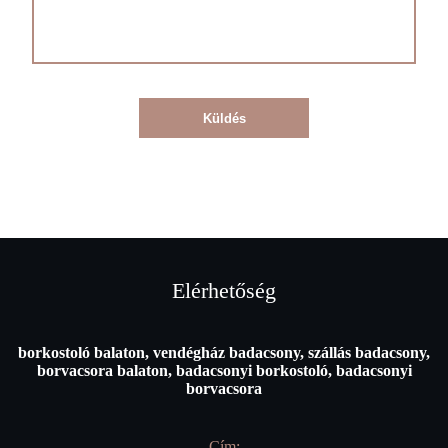
Küldés
Elérhetőség
borkostoló balaton, vendégház badacsony, szállás badacsony,
borvacsora balaton, badacsonyi borkostoló, badacsonyi
borvacsora
Cím: