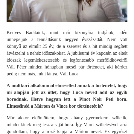
Kedves Barátaink, mint már bizonyára tudjátok, idén
ünnepeljük a fennállásunk negyed évszázadát. Nem volt
könnyű az elmúlt 25 év, de a szeretet és a hit mindig segített
átvészelni a nehéz időszakokat. A jubileumi év kapcsán az eltelt
időszak legemlékezetesebb és legfontosabb mérföldköveiről
Váli Péter minden hónapban mesél pár történetet, aki kérdez
pedig nem más, mint lánya, Váli Luca.
A múltkori alkalommal elmesélted annak a történetét, hogy
mi alapján jött az ötlet, hogy Luca neved add az egyik
borodnak, illetve hogyan lett a Pinot Noir Peti bora.
Elmesélnéd a Márton és Vince bor történetét is?
Már akkor eldöntöttem, hogy ahány gyermekem születik,
mindenkinek meg lesz a saját bora. Így Marci születésével arra
gondoltam, hogy a rozé kapja a Márton nevet. Ez egyrészt