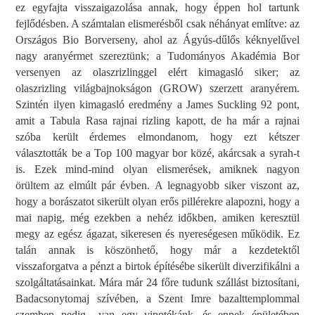
ez egyfajta visszaigazolása annak, hogy éppen hol tartunk
fejlődésben. A számtalan elismerésből csak néhányat említve: az
Országos Bio Borverseny, ahol az Ágyús-dűlős kéknyelűvel
nagy aranyérmet szereztünk; a Tudományos Akadémia Bor
versenyen az olaszrizlinggel elért kimagasló siker; az
olaszrizling világbajnokságon (GROW) szerzett aranyérem.
Szintén ilyen kimagasló eredmény a James Suckling 92 pont,
amit a Tabula Rasa rajnai rizling kapott, de ha már a rajnai
szóba került érdemes elmondanom, hogy ezt kétszer
választották be a Top 100 magyar bor közé, akárcsak a syrah-t
is. Ezek mind-mind olyan elismerések, amiknek nagyon
örültem az elmúlt pár évben. A legnagyobb siker viszont az,
hogy a borászatot sikerült olyan erős pillérekre alapozni, hogy a
mai napig, még ezekben a nehéz időkben, amiken keresztül
megy az egész ágazat, sikeresen és nyereségesen működik. Ez
talán annak is köszönhető, hogy már a kezdetektől
visszaforgatva a pénzt a birtok építésébe sikerült diverzifikálni a
szolgáltatásainkat. Mára már 24 főre tudunk szállást biztosítani,
Badacsonytomaj szívében, a Szent Imre bazalttemplommal
szemben pedig van egy vinotékánk, és ennek épületében