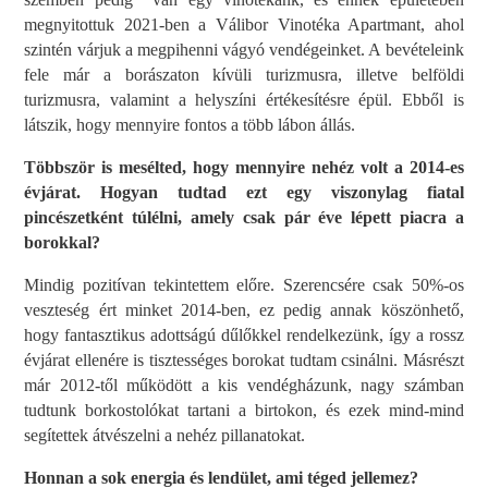
megnyitottuk 2021-ben a Válibor Vinotéka Apartmant, ahol
szintén várjuk a megpihenni vágyó vendégeinket. A bevételeink
fele már a borászaton kívüli turizmusra, illetve belföldi
turizmusra, valamint a helyszíni értékesítésre épül. Ebből is
látszik, hogy mennyire fontos a több lábon állás.
Többször is mesélted, hogy mennyire nehéz volt a 2014-es
évjárat. Hogyan tudtad ezt egy viszonylag fiatal
pincészetként túlélni, amely csak pár éve lépett piacra a
borokkal?
Mindig pozitívan tekintettem előre. Szerencsére csak 50%-os
veszteség ért minket 2014-ben, ez pedig annak köszönhető,
hogy fantasztikus adottságú dűlőkkel rendelkezünk, így a rossz
évjárat ellenére is tisztességes borokat tudtam csinálni. Másrészt
már 2012-től működött a kis vendégházunk, nagy számban
tudtunk borkostolókat tartani a birtokon, és ezek mind-mind
segítettek átvészelni a nehéz pillanatokat.
Honnan a sok energia és lendület, ami téged jellemez?