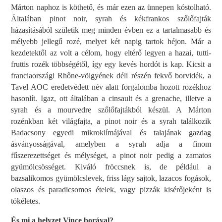
Márton naphoz is köthető, és már ezen az ünnepen kóstolható.
Általában pinot noir, syrah és kékfrankos szőlőfajták
házasításából születik meg minden évben ez a tartalmasabb és
mélyebb jellegű rozé, melyet két napig tartok héjon. Már a
kezdetektől az volt a célom, hogy eltérő legyen a hazai, tutti-
fruttis rozék többségétől, így egy kevés hordót is kap. Kicsit a
franciaországi Rhône-völgyének déli részén fekvő borvidék, a
Tavel AOC eredetvédett név alatt forgalomba hozott rozékhoz
hasonlít. Igaz, ott általában a cinsault és a grenache, illetve a
syrah és a mourvedre szőlőfajtákból készül. A Márton
rozénkban két világfajta, a pinot noir és a syrah találkozik
Badacsony egyedi mikroklímájával és talajának gazdag
ásványosságával, amelyben a syrah adja a finom
fűszerezettséget és mélységet, a pinot noir pedig a zamatos
gyümölcsösséget. Kiváló fröccsnek is, de például a
bazsalikomos gyümölcslevek, friss lágy sajtok, lazacos fogások,
olaszos és paradicsomos ételek, vagy pizzák kisérőjeként is
tökéletes.
És mi a helyzet Vince borával?