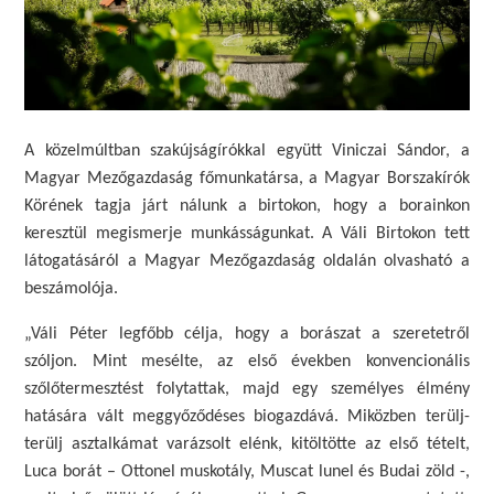
A közelmúltban szakújságírókkal együtt Viniczai Sándor, a
Magyar Mezőgazdaság főmunkatársa, a Magyar Borszakírók
Körének tagja járt nálunk a birtokon, hogy a borainkon
keresztül megismerje munkásságunkat. A Váli Birtokon tett
látogatásáról a Magyar Mezőgazdaság oldalán olvasható a
beszámolója.
„Váli Péter legfőbb célja, hogy a borászat a szeretetről
szóljon. Mint mesélte, az első években konvencionális
szőlőtermesztést folytattak, majd egy személyes élmény
hatására vált meggyőződéses biogazdává. Miközben terülj-
terülj asztalkámat varázsolt elénk, kitöltötte az első tételt,
Luca borát – Ottonel muskotály, Muscat lunel és Budai zöld -,