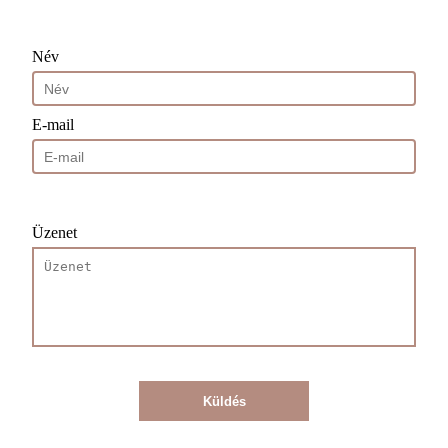
Név
E-mail
Üzenet
Küldés