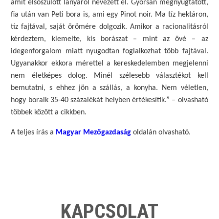
amit elsőszülött lányáról nevezett el. Gyorsan megnyugtatott,
fia után van Peti bora is, ami egy Pinot noir. Ma tíz hektáron,
tíz fajtával, saját örömére dolgozik. Amikor a racionalitásról
kérdeztem, kiemelte, kis borászat – mint az övé – az
idegenforgalom miatt nyugodtan foglalkozhat több fajtával.
Ugyanakkor ekkora mérettel a kereskedelemben megjelenni
nem életképes dolog. Minél szélesebb választékot kell
bemutatni, s ehhez jön a szállás, a konyha. Nem véletlen,
hogy boraik 35-40 százalékát helyben értékesítik.” – olvasható
többek között a cikkben.
A teljes írás a
Magyar Mezőgazdaság
oldalán olvasható.
KAPCSOLAT