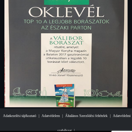
Adatkezelési tájékoztató
|
Adatvédelem
|
Általános Szerződési feltételek
|
Adatvédelmi
szabályzat
|